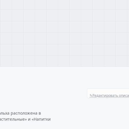
✎
Редактировать опис
ольха расположена в
астительные» и «Напитки