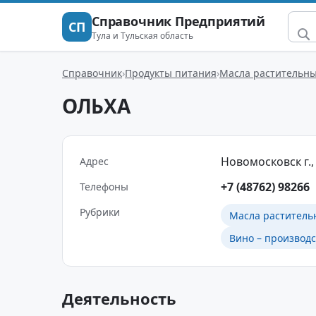
Справочник Предприятий
СП
Тула и Тульская область
Справочник
Продукты питания
Масла растительн
ОЛЬХА
Новомосковск г.,
Адрес
+7 (48762) 98266
Телефоны
Рубрики
Масла раститель
Вино – производс
Деятельность