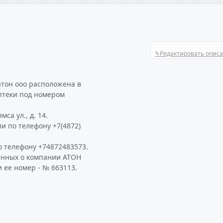
✎
Редактировать опис
атон ооо расположена в
птеки под номером
са ул., д. 14.
и по телефону +7(4872)
 телефону +74872483573.
анных о компании АТОН
 ее номер - № 663113.