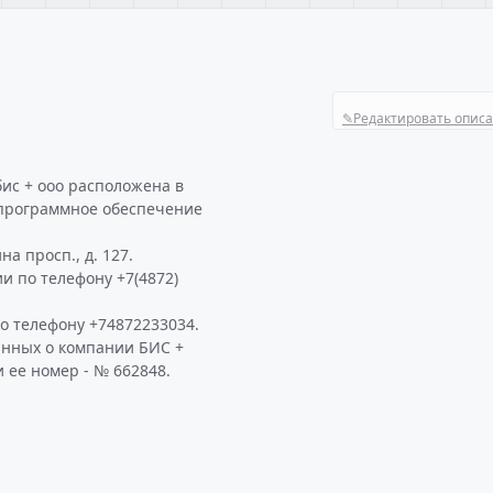
✎
Редактировать опис
ис + ооо расположена в
программное обеспечение
а просп., д. 127.
и по телефону +7(4872)
о телефону +74872233034.
анных о компании БИС +
 ее номер - № 662848.