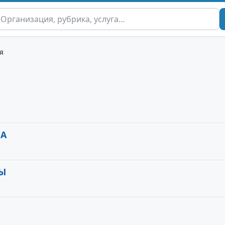
я
НА
ЛЫ