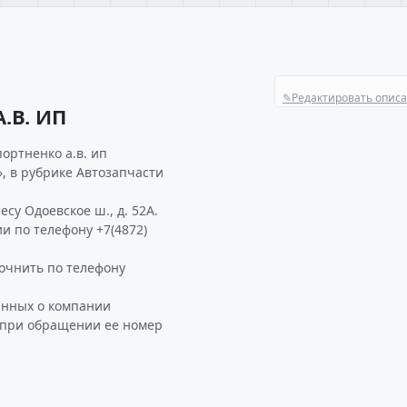
✎
Редактировать опис
.В. ИП
ортненко а.в. ип
, в рубрике Автозапчасти
су Одоевское ш., д. 52А.
и по телефону +7(4872)
очнить по телефону
анных о компании
в при обращении ее номер